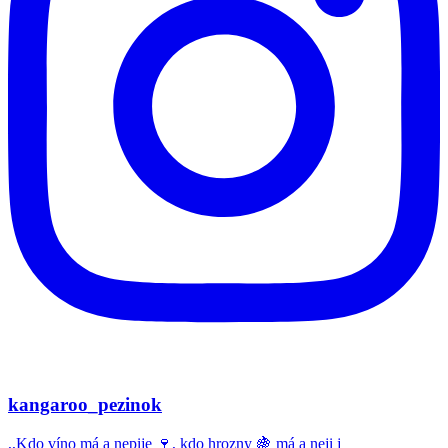
kangaroo_pezinok
,,Kdo víno má a nepije 🍷, kdo hrozny 🍇 má a neji j