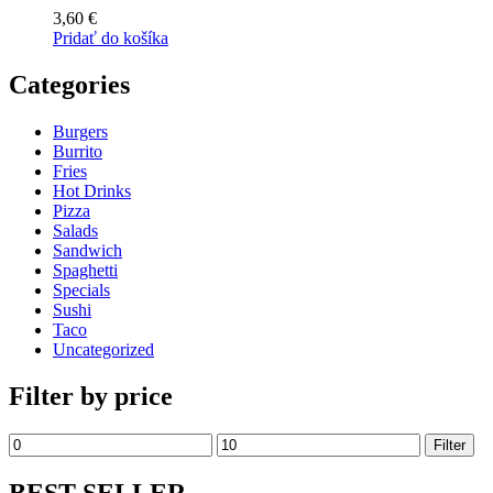
3,60
€
Pridať do košíka
Categories
Burgers
Burrito
Fries
Hot Drinks
Pizza
Salads
Sandwich
Spaghetti
Specials
Sushi
Taco
Uncategorized
Filter by price
Minimálna
Maximálna
Filter
cena
cena
BEST SELLER