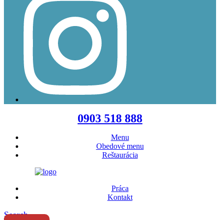
Menu
0903 518 888
Menu
Obedové menu
Reštaurácia
Práca
Kontakt
Search