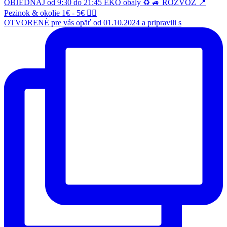
OTVORENÉ pre vás opäť od 01.10.2024 a pripravili s