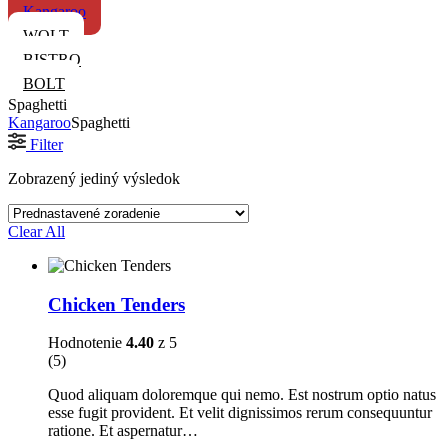
Kangaroo
WOLT
BISTRO
BOLT
Spaghetti
Kangaroo
Spaghetti
Filter
Zobrazený jediný výsledok
Clear All
Chicken Tenders
Hodnotenie
4.40
z 5
(5)
Quod aliquam doloremque qui nemo. Est nostrum optio natus
esse fugit provident. Et velit dignissimos rerum consequuntur
ratione. Et aspernatur…