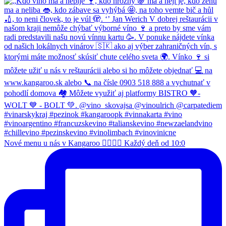
Nové menu u nás v Kangaroo 👌🏻🥔🍗 Každý deň od 10:0