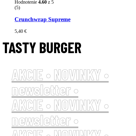
Hodnotenie
4.60
z 5
(5)
Crunchwrap Supreme
5,40
€
TASTY
BURGER
NEW PHENOMENON
BURGER TASTE
AKCIE • NOVINKY •
newsletter •
AKCIE • NOVINKY •
newsletter •
AKCIE • NOVINKY •