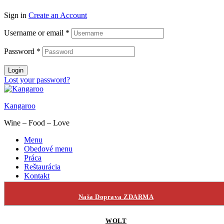
Sign in
Create an Account
Username or email
*
Password
*
Login
Lost your password?
Kangaroo
Wine – Food – Love
Menu
Obedové menu
Práca
Reštaurácia
Kontakt
Hľadať:
Naša Doprava ZDARMA
WOLT