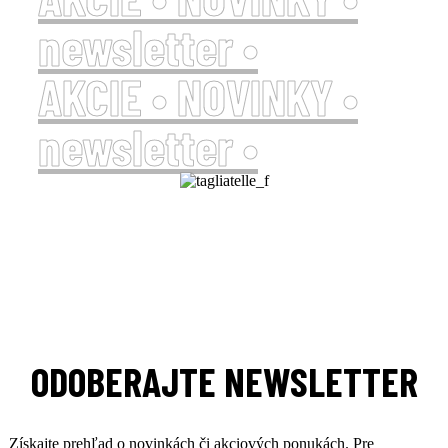
newsletter •
AKCIE • NOVINKY •
newsletter •
ODOBERAJTE NEWSLETTER
Získajte prehľad o novinkách či akciových ponukách. Pre