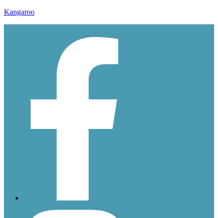
Kangaroo
ddssssss