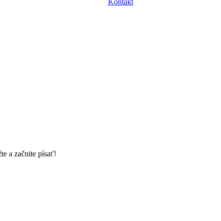
Kontakt
e a začnite písať!