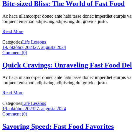
Bite-sized Bliss: The World of Fast Food
Ac haca ullamcorper donec ante habi tasse donec imperdiet eturpis var
torquent euismod adipiscing adipiscing dui gravida justo.
Read More
Categories
Life Lessons
19. októbra 2023
27. augusta 2024
Comment (0)
Quick Cravings: Unraveling Fast Food Del
Ac haca ullamcorper donec ante habi tasse donec imperdiet eturpis var
torquent euismod adipiscing adipiscing dui gravida justo.
Read More
Categories
Life Lessons
19. októbra 2023
27. augusta 2024
Comment (0)
Savoring Speed: Fast Food Favorites