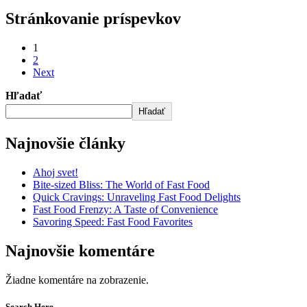
Stránkovanie príspevkov
1
2
Next
Hľadať
Hľadať
Najnovšie články
Ahoj svet!
Bite-sized Bliss: The World of Fast Food
Quick Cravings: Unraveling Fast Food Delights
Fast Food Frenzy: A Taste of Convenience
Savoring Speed: Fast Food Favorites
Najnovšie komentáre
Žiadne komentáre na zobrazenie.
Search Here