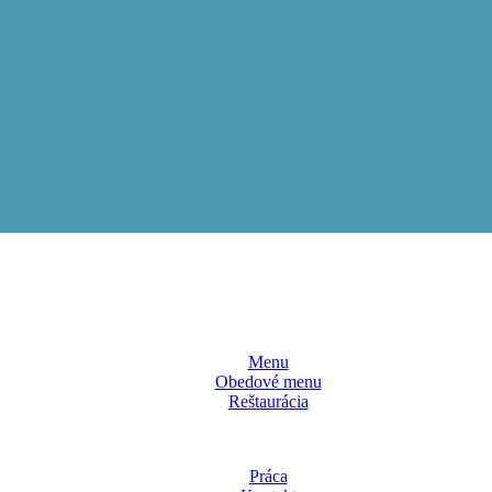
Menu
Obedové menu
Reštaurácia
Práca