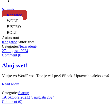
Search
Kangaroo
WOLT
BISTRO
BOLT
Autor: root
Kangaroo
Autor: root
Categories
Nezaradené
27. augusta 2024
Comment (0)
Ahoj svet!
Vitajte vo WordPress. Toto je váš prvý článok. Upravte ho alebo zmažt
Read More
Categories
Startup
19. októbra 2023
27. augusta 2024
Comment (0)